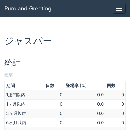
Puroland Greeting
Togg
navig
ジャスパー
統計
概要
期間
日数
登場率 [%]
回数
1週間以内
0
0.0
0
1ヶ月以内
0
0.0
0
3ヶ月以内
0
0.0
0
6ヶ月以内
0
0.0
0