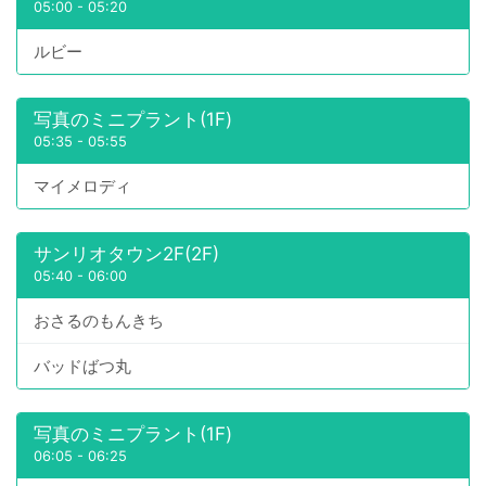
05:00
-
05:20
ルビー
写真のミニプラント(1F)
05:35
-
05:55
マイメロディ
サンリオタウン2F(2F)
05:40
-
06:00
おさるのもんきち
バッドばつ丸
写真のミニプラント(1F)
06:05
-
06:25