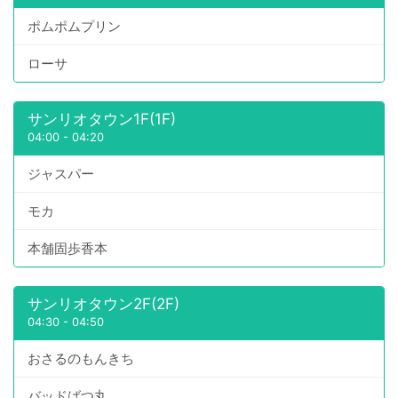
ポムポムプリン
ローサ
サンリオタウン1F(1F)
04:00
-
04:20
ジャスパー
モカ
本舗固歩香本
サンリオタウン2F(2F)
04:30
-
04:50
おさるのもんきち
バッドばつ丸