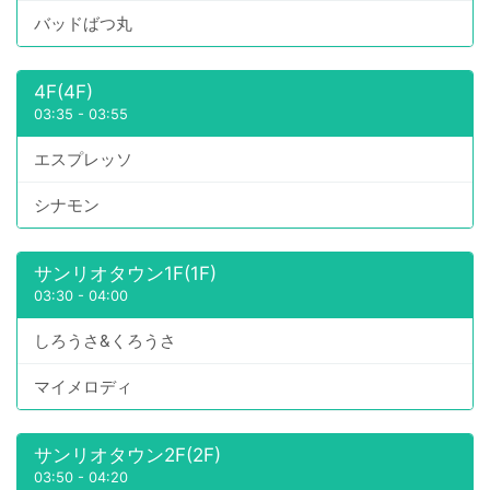
バッドばつ丸
4F(4F)
03:35
-
03:55
エスプレッソ
シナモン
サンリオタウン1F(1F)
03:30
-
04:00
しろうさ&くろうさ
マイメロディ
サンリオタウン2F(2F)
03:50
-
04:20