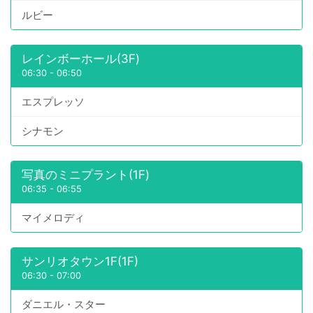
ルビー
レインボーホール(3F)
06:30
-
06:50
エスプレッソ
シナモン
写真のミニプラント(1F)
06:35
-
06:55
マイメロディ
サンリオタウン1F(1F)
06:30
-
07:00
ダニエル・スター