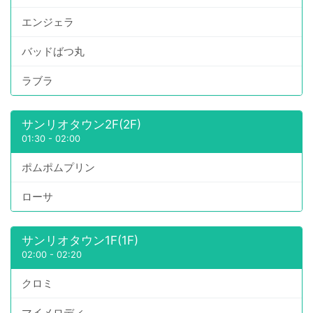
エンジェラ
バッドばつ丸
ラブラ
サンリオタウン2F(2F)
01:30
-
02:00
ポムポムプリン
ローサ
サンリオタウン1F(1F)
02:00
-
02:20
クロミ
マイメロディ