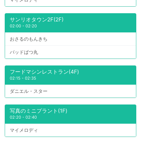
サンリオタウン2F(2F)
02:00
-
02:20
おさるのもんきち
バッドばつ丸
フードマシンレストラン(4F)
02:15
-
02:35
ダニエル・スター
写真のミニプラント(1F)
02:20
-
02:40
マイメロディ