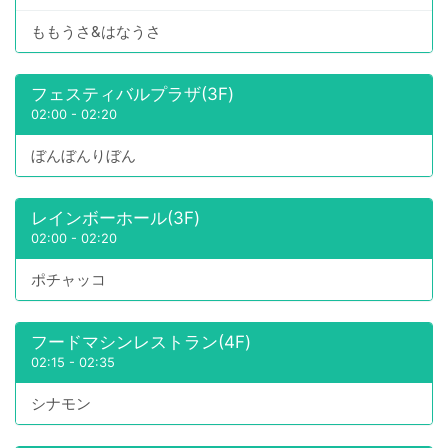
ももうさ&はなうさ
フェスティバルプラザ(3F)
02:00
-
02:20
ぼんぼんりぼん
レインボーホール(3F)
02:00
-
02:20
ポチャッコ
フードマシンレストラン(4F)
02:15
-
02:35
シナモン