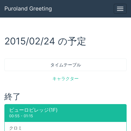
Puroland Greeting
Togg
navig
2015/02/24 の予定
タイムテーブル
キャラクター
終了
ピューロビレッジ(1F)
00:55
-
01:15
クロミ