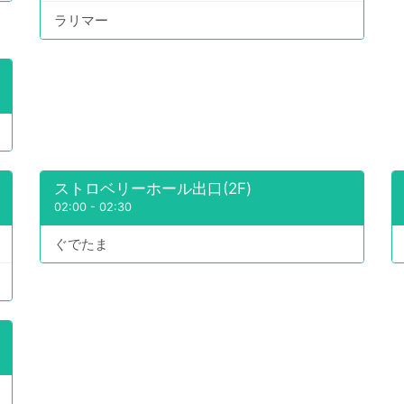
ラリマー
ストロベリーホール出口(2F)
02:00
-
02:30
ぐでたま