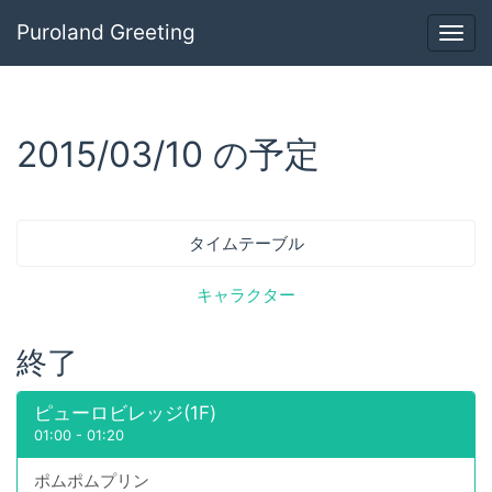
Puroland Greeting
Togg
navig
2015/03/10 の予定
タイムテーブル
キャラクター
終了
ピューロビレッジ(1F)
01:00
-
01:20
ポムポムプリン