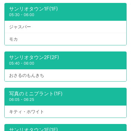
サンリオタウン1F(1F)
05:30
-
06:00
ジャスパー
モカ
サンリオタウン2F(2F)
05:40
-
06:00
おさるのもんきち
写真のミニプラント(1F)
06:05
-
06:25
キティ・ホワイト
サンリオタウン1F(1F)