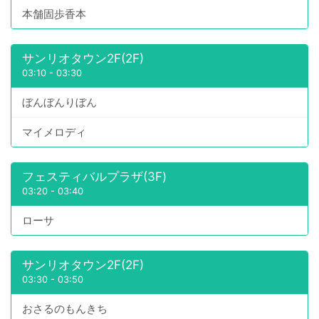
本舗固歩香本
サンリオタウン2F(2F)
03:10
-
03:30
ぼんぼんりぼん
マイメロディ
フェスティバルプラザ(3F)
03:20
-
03:40
ローサ
サンリオタウン2F(2F)
03:30
-
03:50
おさるのもんきち