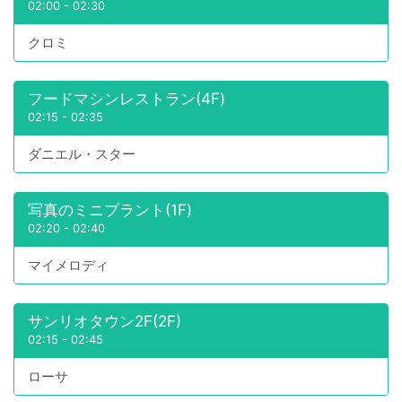
02:00
-
02:30
クロミ
フードマシンレストラン(4F)
02:15
-
02:35
ダニエル・スター
写真のミニプラント(1F)
02:20
-
02:40
マイメロディ
サンリオタウン2F(2F)
02:15
-
02:45
ローサ