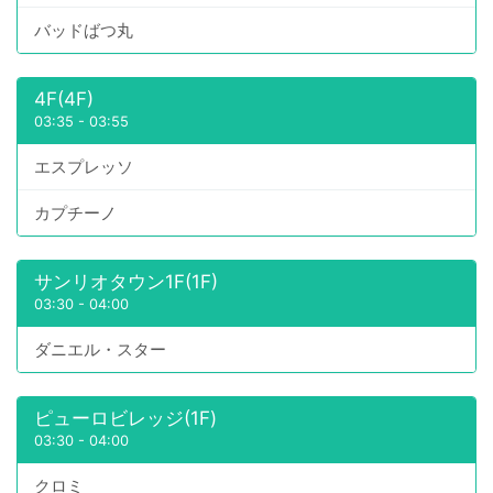
バッドばつ丸
4F(4F)
03:35
-
03:55
エスプレッソ
カプチーノ
サンリオタウン1F(1F)
03:30
-
04:00
ダニエル・スター
ピューロビレッジ(1F)
03:30
-
04:00
クロミ