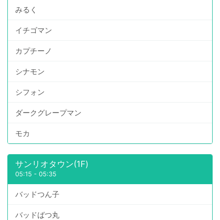
みるく
イチゴマン
カプチーノ
シナモン
シフォン
ダークグレープマン
モカ
サンリオタウン(1F)
05:15
-
05:35
バッドつん子
バッドばつ丸