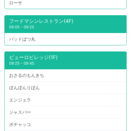
ローサ
フードマシンレストラン(4F)
09:05
-
09:25
バッドばつ丸
ピューロビレッジ(1F)
09:25
-
09:45
おさるのもんきち
ぼんぼんりぼん
エンジェラ
ジャスパー
ポチャッコ