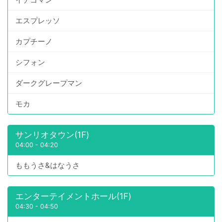
エスプレッソ
カプチーノ
シフォン
ダークグレープマン
モカ
サンリオタウン(1F)
04:00
-
04:20
ももうさ&はなうさ
エンターテイメントホール(1F)
04:30
-
04:50