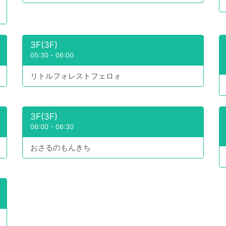
3F(3F)
05:30
-
06:00
リトルフォレストフェロォ
3F(3F)
06:00
-
06:30
おさるのもんきち