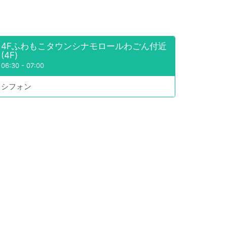
4Fふわもこタウンシナモロールわごん付近
(4F)
06:30
-
07:00
シフォン