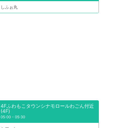
しふぉ丸
4Fふわもこタウンシナモロールわごん付近
(4F)
05:00
-
05:30