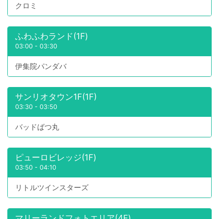
クロミ
ふわふわランド(1F)
03:00
-
03:30
伊集院パンダバ
サンリオタウン1F(1F)
03:30
-
03:50
バッドばつ丸
ピューロビレッジ(1F)
03:50
-
04:10
リトルツインスターズ
マリーランドフォトエリア(4F)