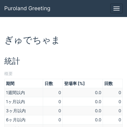
Puroland Greeting
Togg
navig
ぎゅでちゃま
統計
概要
期間
日数
登場率 [%]
回数
1週間以内
0
0.0
0
1ヶ月以内
0
0.0
0
3ヶ月以内
0
0.0
0
6ヶ月以内
0
0.0
0