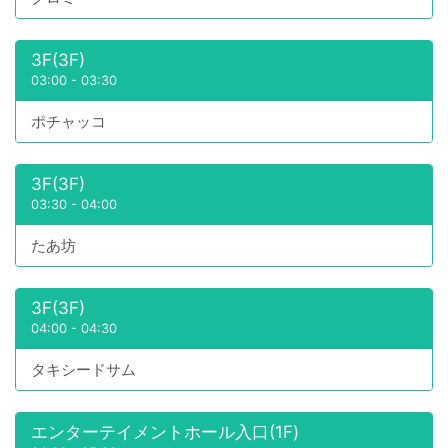
3F(3F)
03:00
-
03:30
ポチャッコ
3F(3F)
03:30
-
04:00
たあ坊
3F(3F)
04:00
-
04:30
タキシードサム
エンターテイメントホール入口(1F)