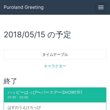
Puroland Greeting
Togg
navig
2018/05/15 の予定
タイムテーブル
キャラクター
終了
ハッピーはっぴ〜バースデーSHOW(1F)
01:30
-
02:00
はすのうえけろっぴ