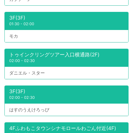
3F(3F)
01:30
-
02:00
モカ
トゥインクリングツアー入口横通路(2F)
02:00
-
02:30
ダニエル・スター
3F(3F)
02:00
-
02:30
はすのうえけろっぴ
4Fふわもこタウンシナモロールわごん付近(4F)