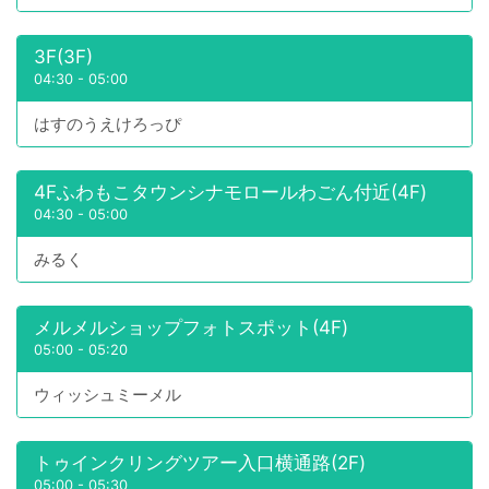
3F(3F)
04:30
-
05:00
はすのうえけろっぴ
4Fふわもこタウンシナモロールわごん付近(4F)
04:30
-
05:00
みるく
メルメルショップフォトスポット(4F)
05:00
-
05:20
ウィッシュミーメル
トゥインクリングツアー入口横通路(2F)
05:00
-
05:30