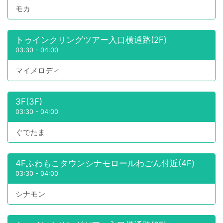
モカ
トゥインクリングツアー入口横通路(2F)
03:30
-
04:00
マイメロディ
3F(3F)
03:30
-
04:00
ぐでたま
4Fふわもこタウンシナモロールわごん付近(4F)
03:30
-
04:00
シナモン