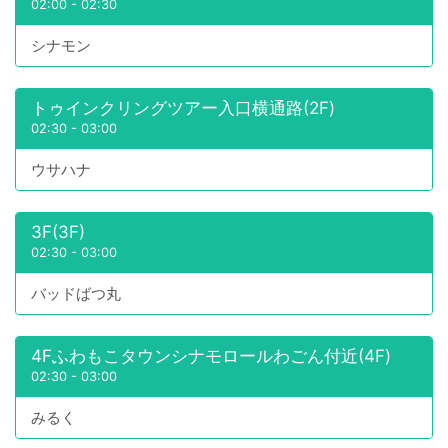
02:00
-
02:30
シナモン
トゥインクリングツアー入口横通路(2F)
02:30
-
03:00
ウサハナ
3F(3F)
02:30
-
03:00
バッドばつ丸
4Fふわもこタウンシナモロールわごん付近(4F)
02:30
-
03:00
みるく