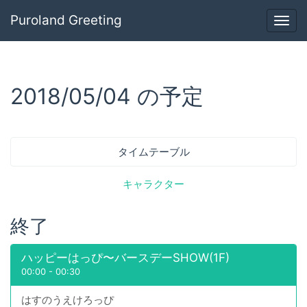
Puroland Greeting
Togg
navig
2018/05/04 の予定
タイムテーブル
キャラクター
終了
ハッピーはっぴ〜バースデーSHOW(1F)
00:00
-
00:30
はすのうえけろっぴ