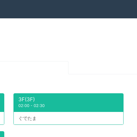
3F(3F)
02:00
-
02:30
ぐでたま