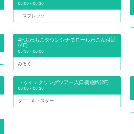
05:00
-
05:30
エスプレッソ
4Fふわもこタウンシナモロールわごん付近
(4F)
05:30
-
06:00
みるく
トゥインクリングツアー入口横通路(2F)
06:00
-
06:30
ダニエル・スター