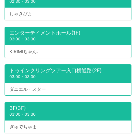
02:30
-
03:00
しゃきぴよ
エンターテイメントホール(1F)
03:00
-
03:30
KIRIMIちゃん.
トゥインクリングツアー入口横通路(2F)
03:00
-
03:30
ダニエル・スター
3F(3F)
03:00
-
03:30
ぎゅでちゃま