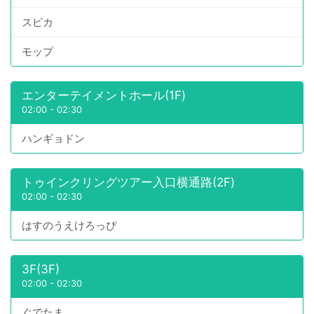
スピカ
モップ
エンターテイメントホール(1F)
02:00
-
02:30
ハンギョドン
トゥインクリングツアー入口横通路(2F)
02:00
-
02:30
はすのうえけろっぴ
3F(3F)
02:00
-
02:30
ぐでたま