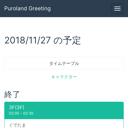
Puroland Greeting
Togg
navig
2018/11/27 の予定
タイムテーブル
キャラクター
終了
3F(3F)
02:00
-
02:30
ぐでたま