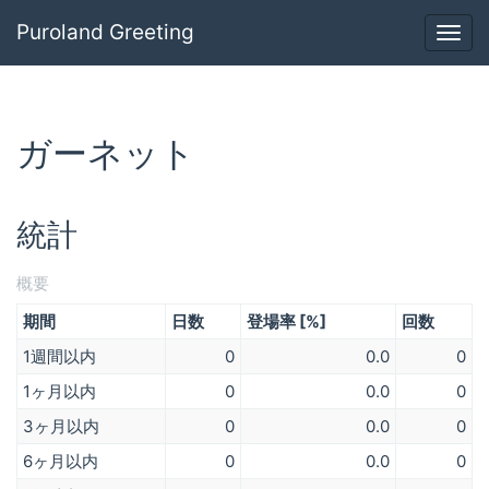
Puroland Greeting
Togg
navig
ガーネット
統計
概要
期間
日数
登場率 [%]
回数
1週間以内
0
0.0
0
1ヶ月以内
0
0.0
0
3ヶ月以内
0
0.0
0
6ヶ月以内
0
0.0
0