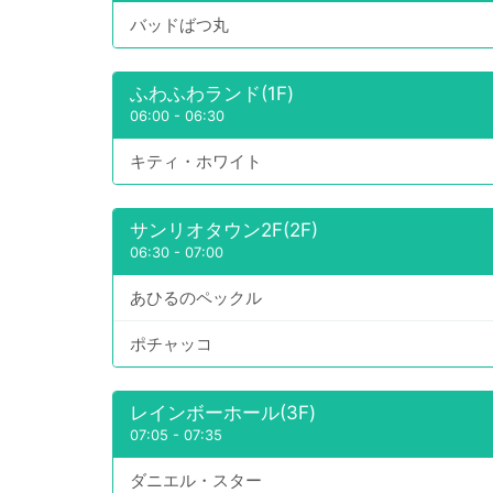
バッドばつ丸
ふわふわランド(1F)
06:00
-
06:30
キティ・ホワイト
サンリオタウン2F(2F)
06:30
-
07:00
あひるのペックル
ポチャッコ
レインボーホール(3F)
07:05
-
07:35
ダニエル・スター