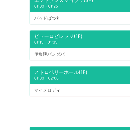
エントランスショップ(3F)
01:00
-
01:25
バッドばつ丸
ピューロビレッジ(1F)
01:15
-
01:35
伊集院パンダバ
ストロベリーホール(1F)
01:30
-
02:00
マイメロディ