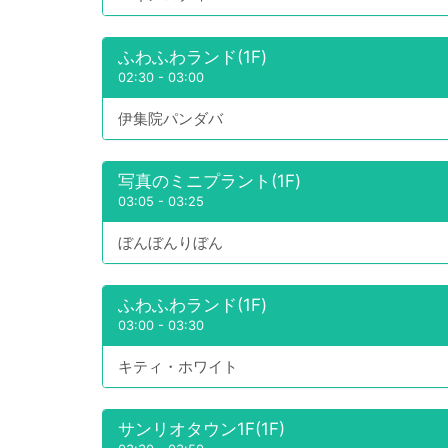
ふわふわランド(1F)
02:30
-
03:00
伊集院パンダバ
写真のミニプラント(1F)
03:05
-
03:25
ぼんぼんりぼん
ふわふわランド(1F)
03:00
-
03:30
キティ・ホワイト
サンリオタウン1F(1F)