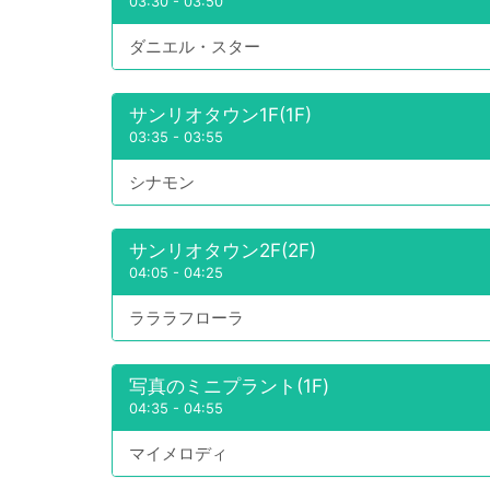
03:30
-
03:50
ダニエル・スター
サンリオタウン1F(1F)
03:35
-
03:55
シナモン
サンリオタウン2F(2F)
04:05
-
04:25
ラララフローラ
写真のミニプラント(1F)
04:35
-
04:55
マイメロディ