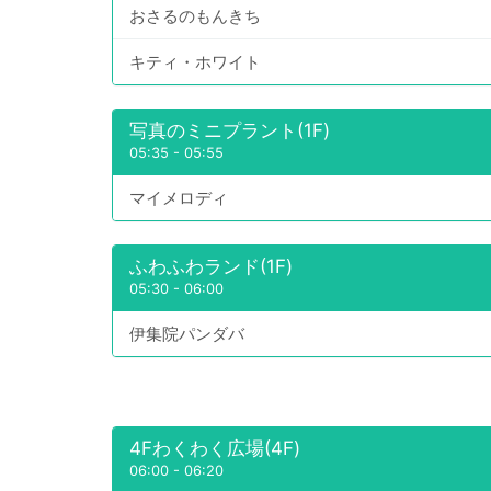
おさるのもんきち
キティ・ホワイト
写真のミニプラント(1F)
05:35
-
05:55
マイメロディ
ふわふわランド(1F)
05:30
-
06:00
伊集院パンダバ
4Fわくわく広場(4F)
06:00
-
06:20