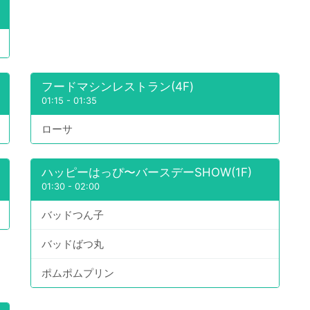
フードマシンレストラン(4F)
01:15
-
01:35
ローサ
ハッピーはっぴ〜バースデーSHOW(1F)
01:30
-
02:00
バッドつん子
バッドばつ丸
ポムポムプリン