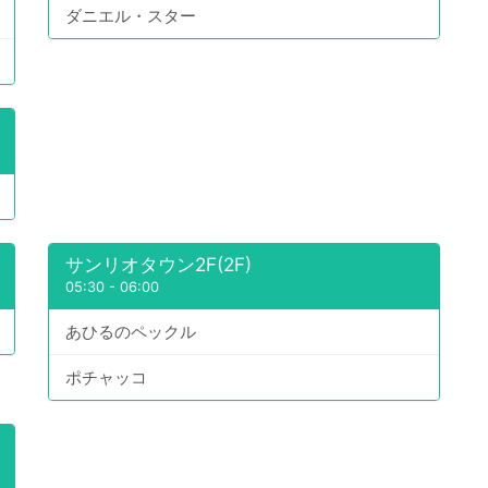
ダニエル・スター
サンリオタウン2F(2F)
05:30
-
06:00
あひるのペックル
ポチャッコ