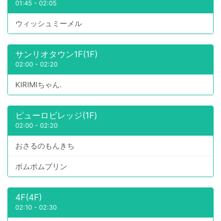
01:45
-
02:05
ウィッシュミーメル
サンリオタウン1F(1F)
02:00
-
02:20
KIRIMIちゃん.
ピューロビレッジ(1F)
02:00
-
02:20
おさるのもんきち
ポムポムプリン
4F(4F)
02:10
-
02:30