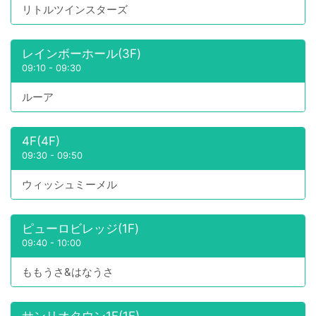
リトルツインスターズ
レインボーホール(3F)
09:10
-
09:30
ルーア
4F(4F)
09:30
-
09:50
ウィッシュミーメル
ピューロビレッジ(1F)
09:40
-
10:00
ももうさ&はなうさ
サンリオタウン1F(1F)