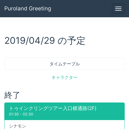
Puroland Greeting
Togg
navig
2019/04/29 の予定
タイムテーブル
キャラクター
終了
トゥインクリングツアー入口横通路(2F)
01:30
-
02:30
シナモン