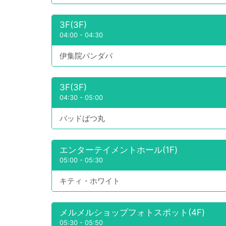
3F(3F)
04:00
-
04:30
伊集院パンダバ
3F(3F)
04:30
-
05:00
バッドばつ丸
エンターテイメントホール(1F)
05:00
-
05:30
キティ・ホワイト
メルメルショップフォトスポット(4F)
05:30
-
05:50