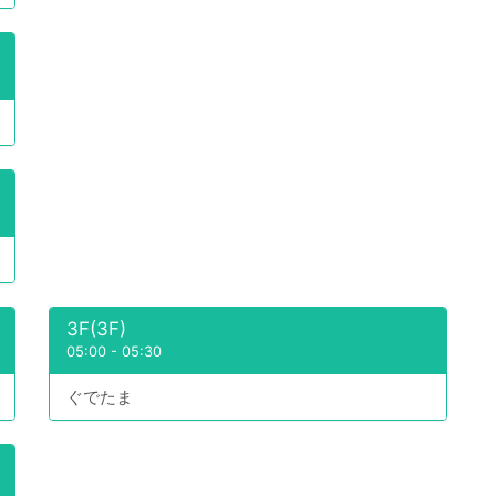
3F(3F)
05:00
-
05:30
ぐでたま