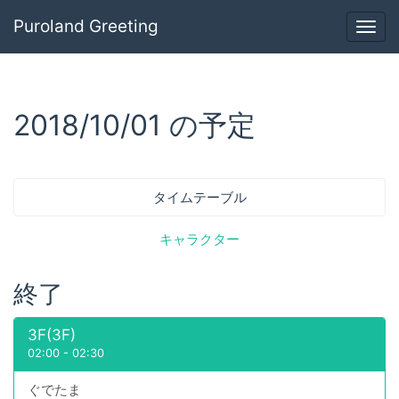
Puroland Greeting
Togg
navig
2018/10/01 の予定
タイムテーブル
キャラクター
終了
3F(3F)
02:00
-
02:30
ぐでたま