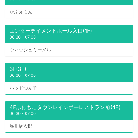
かぷえもん
エンターテイメントホール入口(1F)
06:30
-
07:00
ウィッシュミーメル
3F(3F)
06:30
-
07:00
バッドつん子
4Fふわもこタウンレインボーレストラン前(4F)
06:30
-
07:00
品川紋次郎