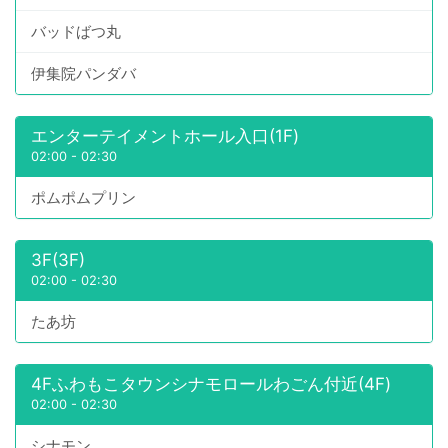
バッドばつ丸
伊集院パンダバ
エンターテイメントホール入口(1F)
02:00
-
02:30
ポムポムプリン
3F(3F)
02:00
-
02:30
たあ坊
4Fふわもこタウンシナモロールわごん付近(4F)
02:00
-
02:30
シナモン