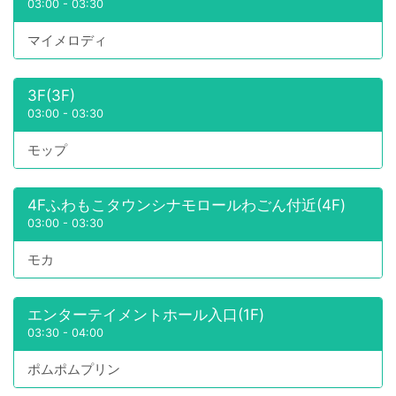
03:00
-
03:30
マイメロディ
3F(3F)
03:00
-
03:30
モップ
4Fふわもこタウンシナモロールわごん付近(4F)
03:00
-
03:30
モカ
エンターテイメントホール入口(1F)
03:30
-
04:00
ポムポムプリン