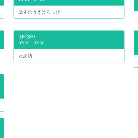
はすのうえけろっぴ
3F(3F)
07:00
-
07:30
たあ坊