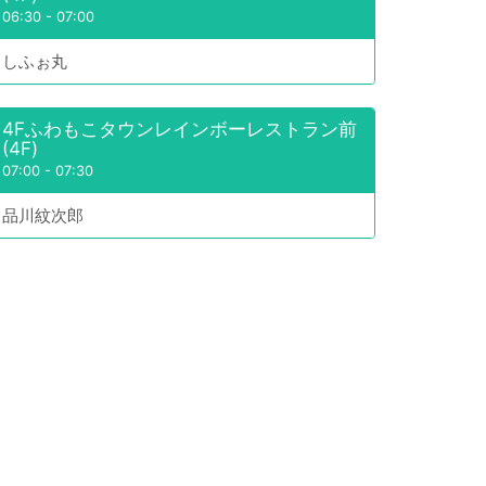
06:30
-
07:00
しふぉ丸
4Fふわもこタウンレインボーレストラン前
(4F)
07:00
-
07:30
品川紋次郎