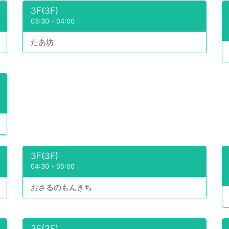
3F(3F)
03:30
-
04:00
たあ坊
3F(3F)
04:30
-
05:00
おさるのもんきち
3F(3F)