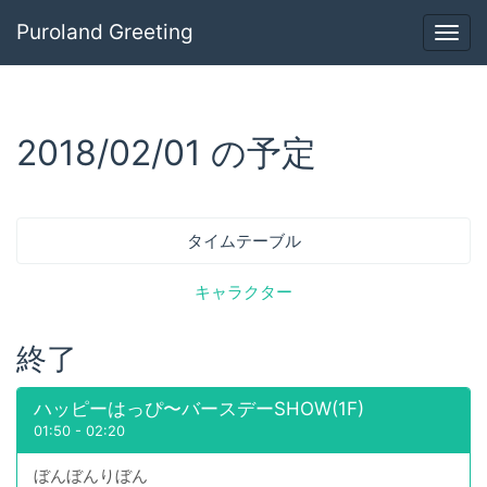
Puroland Greeting
Togg
navig
2018/02/01 の予定
タイムテーブル
キャラクター
終了
ハッピーはっぴ〜バースデーSHOW(1F)
01:50
-
02:20
ぼんぼんりぼん