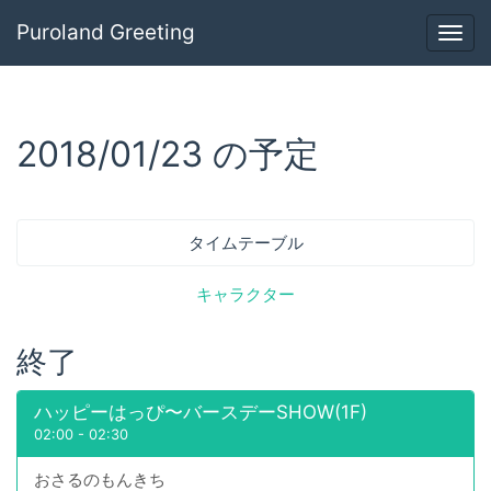
Puroland Greeting
Togg
navig
2018/01/23 の予定
タイムテーブル
キャラクター
終了
ハッピーはっぴ〜バースデーSHOW(1F)
02:00
-
02:30
おさるのもんきち