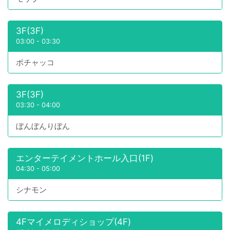
3F(3F)
03:00
-
03:30
ポチャッコ
3F(3F)
03:30
-
04:00
ぼんぼんりぼん
エンターテイメントホール入口(1F)
04:30
-
05:00
シナモン
4Fマイメロディショップ(4F)