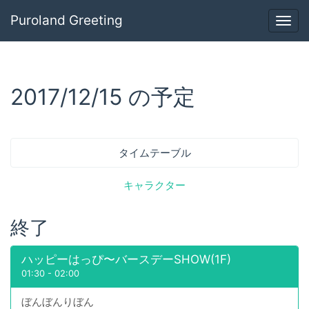
Puroland Greeting
Togg
navig
2017/12/15 の予定
タイムテーブル
キャラクター
終了
ハッピーはっぴ〜バースデーSHOW(1F)
01:30
-
02:00
ぼんぼんりぼん