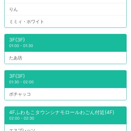
りん
ミミィ・ホワイト
3F(3F)
01:00
-
01:30
たあ坊
3F(3F)
01:30
-
02:00
ポチャッコ
4Fふわもこタウンシナモロールわごん付近(4F)
02:00
-
02:30
エスプレッソ