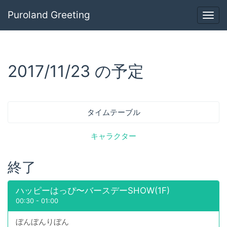
Puroland Greeting
Togg
navig
2017/11/23 の予定
タイムテーブル
キャラクター
終了
ハッピーはっぴ〜バースデーSHOW(1F)
00:30
-
01:00
ぼんぼんりぼん