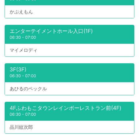
かぷえもん
エンターテイメントホール入口(1F)
06:30
-
07:00
マイメロディ
3F(3F)
06:30
-
07:00
あひるのペックル
4Fふわもこタウンレインボーレストラン前(4F)
06:30
-
07:00
品川紋次郎