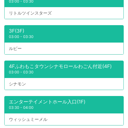
03:00
-
03:30
リトルツインスターズ
3F(3F)
03:00
-
03:30
ルビー
4Fふわもこタウンシナモロールわごん付近(4F)
03:00
-
03:30
シナモン
エンターテイメントホール入口(1F)
03:30
-
04:00
ウィッシュミーメル