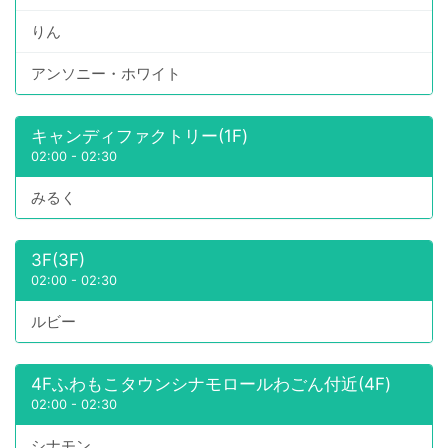
りん
アンソニー・ホワイト
キャンディファクトリー(1F)
02:00
-
02:30
みるく
3F(3F)
02:00
-
02:30
ルビー
4Fふわもこタウンシナモロールわごん付近(4F)
02:00
-
02:30
シナモン