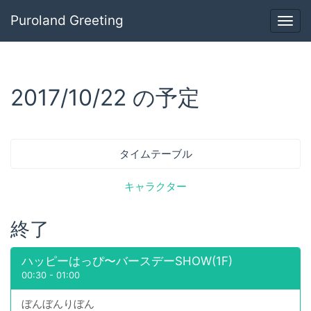
Puroland Greeting
Togg
navig
2017/10/22 の予定
タイムテーブル
キャラクター
終了
ハッピーはっぴ〜バースデーSHOW(1F)
00:30
-
01:00
ぼんぼんりぼん