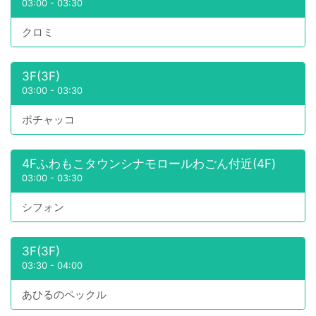
03:00
-
03:30
クロミ
3F(3F)
03:00
-
03:30
ポチャッコ
4Fふわもこタウンシナモロールわごん付近(4F)
03:00
-
03:30
シフォン
3F(3F)
03:30
-
04:00
あひるのペックル