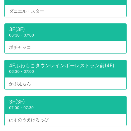
ダニエル・スター
3F(3F)
06:30
-
07:00
ポチャッコ
4Fふわもこタウンレインボーレストラン前(4F)
06:30
-
07:00
かぷえもん
3F(3F)
07:00
-
07:30
はすのうえけろっぴ