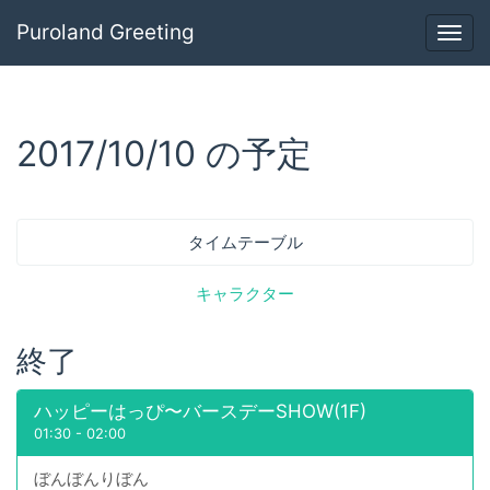
Puroland Greeting
Togg
navig
2017/10/10 の予定
タイムテーブル
キャラクター
終了
ハッピーはっぴ〜バースデーSHOW(1F)
01:30
-
02:00
ぼんぼんりぼん