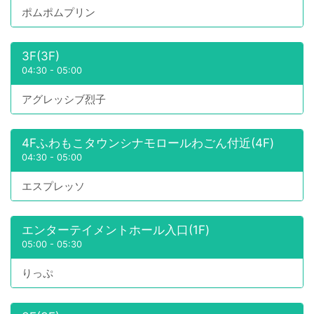
ポムポムプリン
3F(3F)
04:30
-
05:00
アグレッシブ烈子
4Fふわもこタウンシナモロールわごん付近(4F)
04:30
-
05:00
エスプレッソ
エンターテイメントホール入口(1F)
05:00
-
05:30
りっぷ