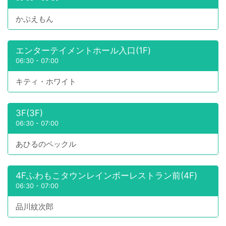
かぷえもん
エンターテイメントホール入口(1F)
06:30
-
07:00
キティ・ホワイト
3F(3F)
06:30
-
07:00
あひるのペックル
4Fふわもこタウンレインボーレストラン前(4F)
06:30
-
07:00
品川紋次郎