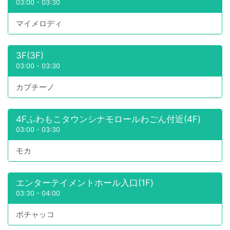
03:00
-
03:30
マイメロディ
3F(3F)
03:00
-
03:30
カプチーノ
4Fふわもこタウンシナモロールわごん付近(4F)
03:00
-
03:30
モカ
エンターテイメントホール入口(1F)
03:30
-
04:00
ポチャッコ