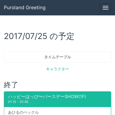
Puroland Greeting
Togg
navig
2017/07/25 の予定
タイムテーブル
キャラクター
終了
ハッピーはっぴ〜バースデーSHOW(1F)
01:15
-
01:45
あひるのペックル