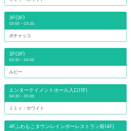
3F(3F)
03:00
-
03:30
ポチャッコ
3F(3F)
03:30
-
04:00
ルビー
エンターテイメントホール入口(1F)
04:30
-
05:00
ミミィ・ホワイト
4Fふわもこタウンレインボーレストラン前(4F)