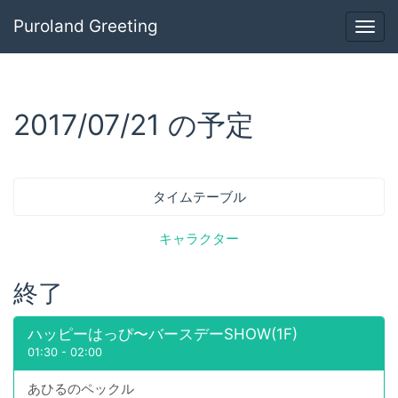
Puroland Greeting
Togg
navig
2017/07/21 の予定
タイムテーブル
キャラクター
終了
ハッピーはっぴ〜バースデーSHOW(1F)
01:30
-
02:00
あひるのペックル