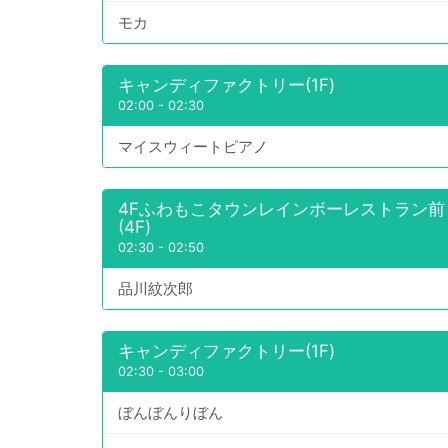
モカ
キャンディファクトリー(1F)
02:00
-
02:30
マイスウィートピアノ
4Fふわもこタウンレインボーレストラン前
(4F)
02:30
-
02:50
品川紋次郎
キャンディファクトリー(1F)
02:30
-
03:00
ぼんぼんりぼん