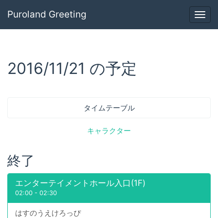
Puroland Greeting
Togg
navig
2016/11/21 の予定
タイムテーブル
キャラクター
終了
エンターテイメントホール入口(1F)
02:00
-
02:30
はすのうえけろっぴ