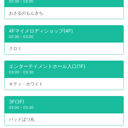
02:30
-
03:00
おさるのもんきち
4Fマイメロディショップ(4F)
02:30
-
03:00
クロミ
エンターテイメントホール入口(1F)
03:00
-
03:30
キティ・ホワイト
3F(3F)
03:00
-
03:30
バッドばつ丸