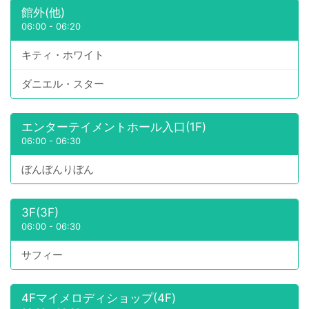
館外(他)
06:00
-
06:20
キティ・ホワイト
ダニエル・スター
エンターテイメントホール入口(1F)
06:00
-
06:30
ぼんぼんりぼん
3F(3F)
06:00
-
06:30
サフィー
4Fマイメロディショップ(4F)