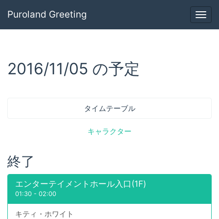
Puroland Greeting
Togg
navig
2016/11/05 の予定
タイムテーブル
キャラクター
終了
エンターテイメントホール入口(1F)
01:30
-
02:00
キティ・ホワイト