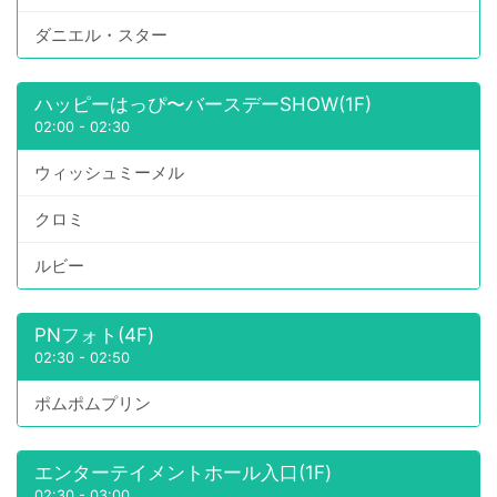
ダニエル・スター
ハッピーはっぴ〜バースデーSHOW(1F)
02:00
-
02:30
ウィッシュミーメル
クロミ
ルビー
PNフォト(4F)
02:30
-
02:50
ポムポムプリン
エンターテイメントホール入口(1F)
02:30
-
03:00