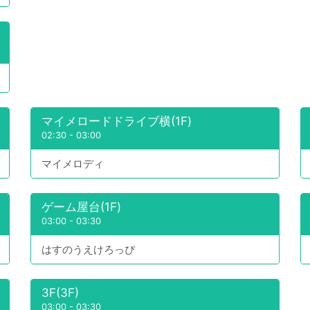
マイメロードドライブ横(1F)
02:30
-
03:00
マイメロディ
ゲーム屋台(1F)
03:00
-
03:30
はすのうえけろっぴ
3F(3F)
03:00
-
03:30