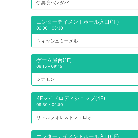
伊集院パンダバ
エンターテイメントホール入口(1F)
06:00
-
06:30
ウィッシュミーメル
ゲーム屋台(1F)
06:15
-
06:45
シナモン
4Fマイメロディショップ(4F)
06:30
-
06:50
リトルフォレストフェロォ
エンターテイメントホール入口(1F)