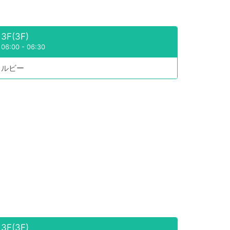
3F(3F)
06:00
-
06:30
ルビー
3F(3F)