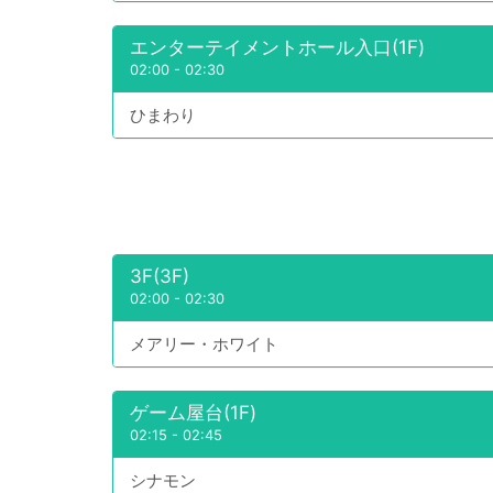
エンターテイメントホール入口(1F)
02:00
-
02:30
ひまわり
3F(3F)
02:00
-
02:30
メアリー・ホワイト
ゲーム屋台(1F)
02:15
-
02:45
シナモン