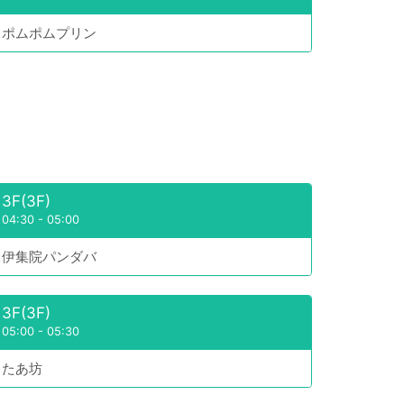
ポムポムプリン
3F(3F)
04:30
-
05:00
伊集院パンダバ
3F(3F)
05:00
-
05:30
たあ坊