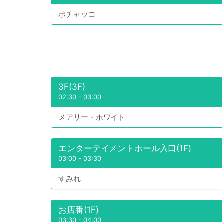
ポチャッコ
3F(3F)
02:30
-
03:00
メアリー・ホワイト
エンターテイメントホール入口(1F)
03:00
-
03:30
すみれ
お店番(1F)
03:30
-
04:00