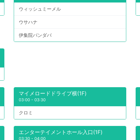
ウィッシュミーメル
ウサハナ
伊集院パンダバ
マイメロードドライブ横(1F)
03:00
-
03:30
クロミ
エンターテイメントホール入口(1F)
03:30
-
04:00