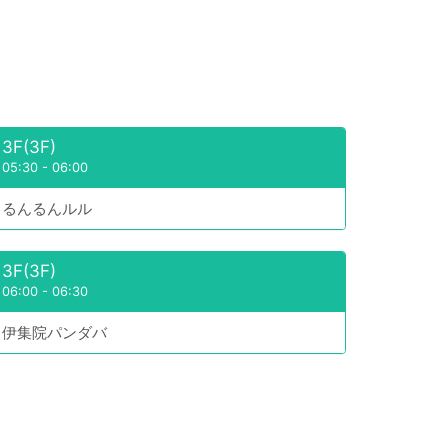
3F(3F)
05:30
-
06:00
るんるんルル
3F(3F)
06:00
-
06:30
伊集院パンダバ