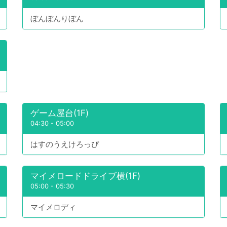
ぼんぼんりぼん
ゲーム屋台(1F)
04:30
-
05:00
はすのうえけろっぴ
マイメロードドライブ横(1F)
05:00
-
05:30
マイメロディ