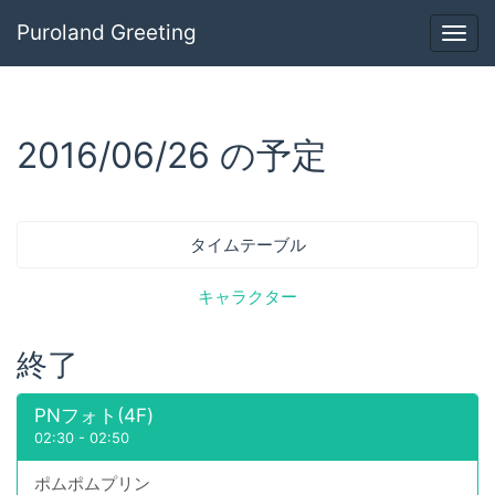
Puroland Greeting
Togg
navig
2016/06/26 の予定
タイムテーブル
キャラクター
終了
PNフォト(4F)
02:30
-
02:50
ポムポムプリン