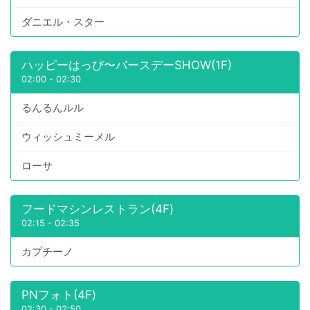
ダニエル・スター
ハッピーはっぴ〜バースデーSHOW(1F)
02:00
-
02:30
るんるんルル
ウィッシュミーメル
ローサ
フードマシンレストラン(4F)
02:15
-
02:35
カプチーノ
PNフォト(4F)
02:30
-
02:50