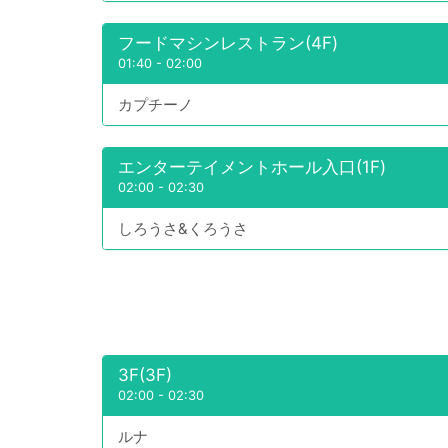
フードマシンレストラン(4F)
01:40
-
02:00
カプチーノ
エンターテイメントホール入口(1F)
02:00
-
02:30
しろうさ&くろうさ
3F(3F)
02:00
-
02:30
ルナ