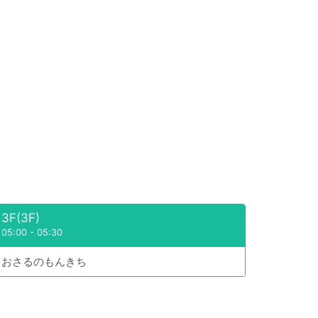
3F(3F)
05:00
-
05:30
おさるのもんきち