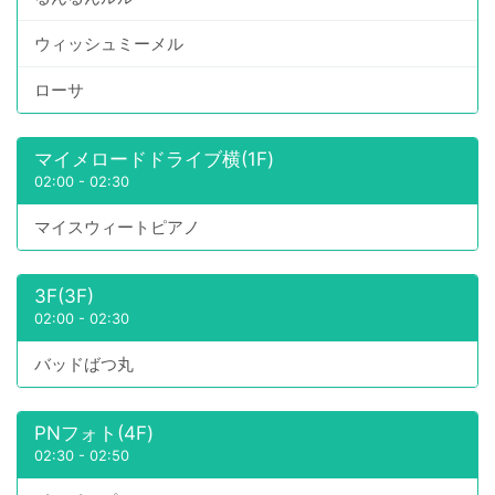
ウィッシュミーメル
ローサ
マイメロードドライブ横(1F)
02:00
-
02:30
マイスウィートピアノ
3F(3F)
02:00
-
02:30
バッドばつ丸
PNフォト(4F)
02:30
-
02:50