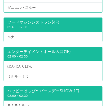
ダニエル・スター
フードマシンレストラン(4F)
01:40
-
02:00
ルナ
エンターテイメントホール入口(1F)
02:00
-
02:30
ぼんぼんりぼん
ミルキーミミ
ハッピーはっぴ〜バースデーSHOW(1F)
02:00
-
02:30
るんるんルル