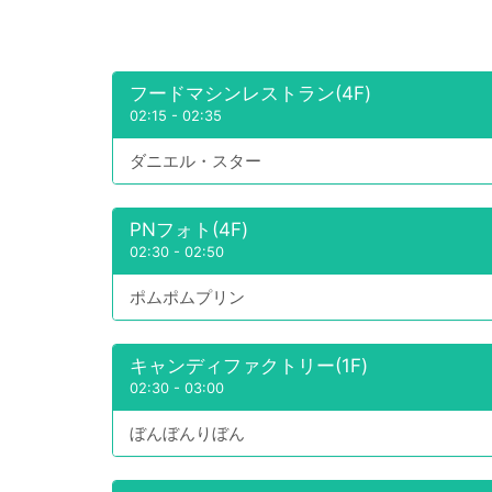
フードマシンレストラン(4F)
02:15
-
02:35
ダニエル・スター
PNフォト(4F)
02:30
-
02:50
ポムポムプリン
キャンディファクトリー(1F)
02:30
-
03:00
ぼんぼんりぼん