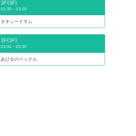
3F(3F)
02:30
-
03:00
タキシードサム
3F(3F)
03:00
-
03:30
あひるのペックル