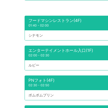
フードマシンレストラン(4F)
01:40
-
02:00
シナモン
エンターテイメントホール入口(1F)
02:00
-
02:30
ルビー
PNフォト(4F)
02:30
-
02:50
ポムポムプリン