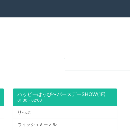
ハッピーはっぴ〜バースデーSHOW(1F)
01:30
-
02:00
りっぷ
ウィッシュミーメル