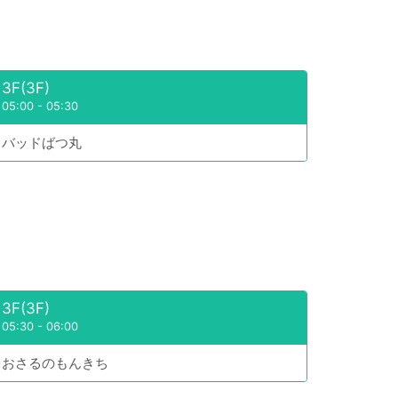
3F(3F)
05:00
-
05:30
バッドばつ丸
3F(3F)
05:30
-
06:00
おさるのもんきち