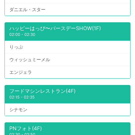
ダニエル・スター
ハッピーはっぴ〜バースデーSHOW(1F)
02:00
-
02:30
りっぷ
ウィッシュミーメル
エンジェラ
フードマシンレストラン(4F)
02:15
-
02:35
シナモン
PNフォト(4F)
02:30
-
02:50