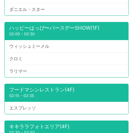
ダニエル・スター
ハッピーはっぴ〜バースデーSHOW(1F)
02:00
-
02:30
ウィッシュミーメル
クロミ
ラリマー
フードマシンレストラン(4F)
02:15
-
02:35
エスプレッソ
キキララフォトエリア(4F)
02:30
-
02:50