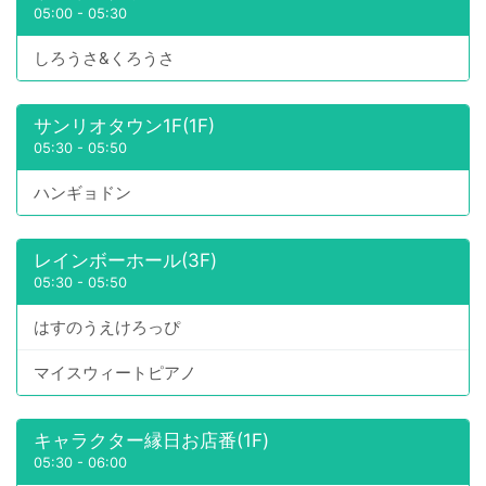
05:00
-
05:30
しろうさ&くろうさ
サンリオタウン1F(1F)
05:30
-
05:50
ハンギョドン
レインボーホール(3F)
05:30
-
05:50
はすのうえけろっぴ
マイスウィートピアノ
キャラクター縁日お店番(1F)
05:30
-
06:00