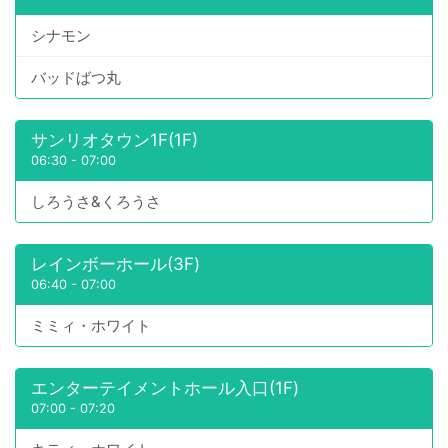
シナモン
バッドばつ丸
サンリオタウン1F(1F)
06:30
-
07:00
しろうさ&くろうさ
レインボーホール(3F)
06:40
-
07:00
ミミィ・ホワイト
エンターテイメントホール入口(1F)
07:00
-
07:20