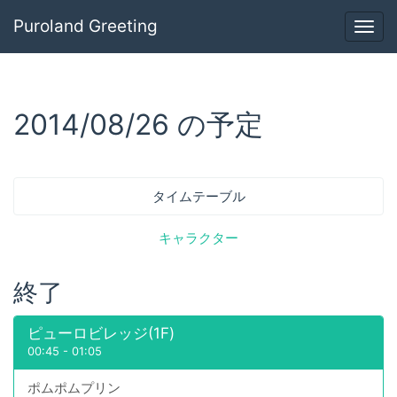
Puroland Greeting
Togg
navig
2014/08/26 の予定
タイムテーブル
キャラクター
終了
ピューロビレッジ(1F)
00:45
-
01:05
ポムポムプリン