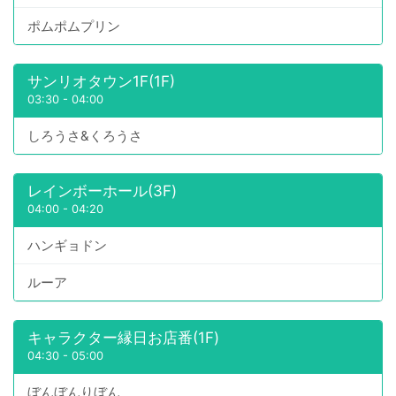
ポムポムプリン
サンリオタウン1F(1F)
03:30
-
04:00
しろうさ&くろうさ
レインボーホール(3F)
04:00
-
04:20
ハンギョドン
ルーア
キャラクター縁日お店番(1F)
04:30
-
05:00
ぼんぼんりぼん