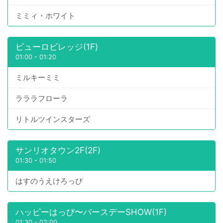
ミミィ・ホワイト
ピューロビレッジ(1F)
01:00
-
01:20
ミルキーミミ
ラララフローラ
リトルツインスターズ
サンリオタウン2F(2F)
01:30
-
01:50
はすのうえけろっぴ
ハッピーはっぴ〜バースデーSHOW(1F)
01:30
-
02:00