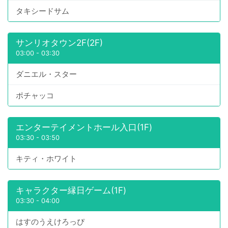
タキシードサム
サンリオタウン2F(2F)
03:00
-
03:30
ダニエル・スター
ポチャッコ
エンターテイメントホール入口(1F)
03:30
-
03:50
キティ・ホワイト
キャラクター縁日ゲーム(1F)
03:30
-
04:00
はすのうえけろっぴ