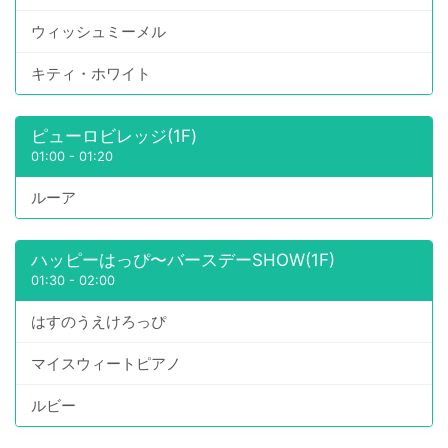
ウィッシュミーメル
キティ・ホワイト
ピューロビレッジ(1F)
01:00
-
01:20
ルーア
ハッピーはっぴ〜バースデーSHOW(1F)
01:30
-
02:00
はすのうえけろっぴ
マイスウィートピアノ
ルビー