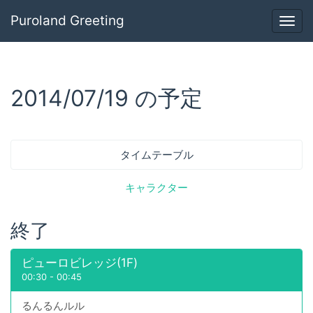
Puroland Greeting
Togg
navig
2014/07/19 の予定
タイムテーブル
キャラクター
終了
ピューロビレッジ(1F)
00:30
-
00:45
るんるんルル