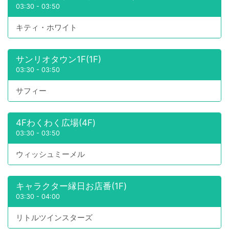
03:30
-
03:50
キティ・ホワイト
サンリオタウン1F(1F)
03:30
-
03:50
サフィー
4Fわくわく広場(4F)
03:30
-
03:50
ウィッシュミーメル
キャラクター縁日お店番(1F)
03:30
-
04:00
リトルツインスターズ