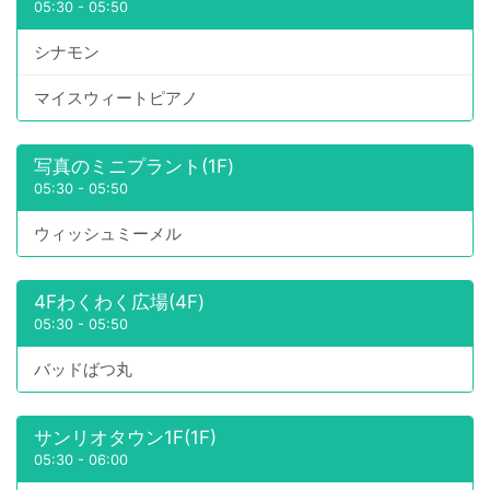
05:30
-
05:50
シナモン
マイスウィートピアノ
写真のミニプラント(1F)
05:30
-
05:50
ウィッシュミーメル
4Fわくわく広場(4F)
05:30
-
05:50
バッドばつ丸
サンリオタウン1F(1F)
05:30
-
06:00