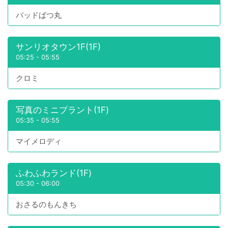
バッドばつ丸
サンリオタウン1F(1F)
05:25
-
05:55
クロミ
写真のミニプラント(1F)
05:35
-
05:55
マイメロディ
ふわふわランド(1F)
05:30
-
06:00
おさるのもんきち