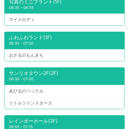
写真のミニプラント(1F)
06:35
-
06:55
マイメロディ
ふわふわランド(1F)
06:30
-
07:00
おさるのもんきち
サンリオタウン2F(2F)
06:30
-
07:00
あひるのペックル
リトルツインスターズ
レインボーホール(3F)
06:55
-
07:15