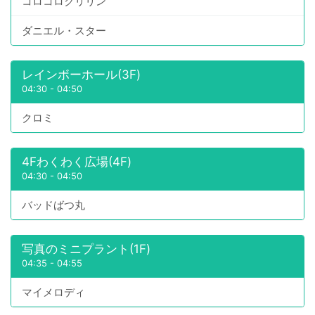
コロコロクリリン
ダニエル・スター
レインボーホール(3F)
04:30
-
04:50
クロミ
4Fわくわく広場(4F)
04:30
-
04:50
バッドばつ丸
写真のミニプラント(1F)
04:35
-
04:55
マイメロディ