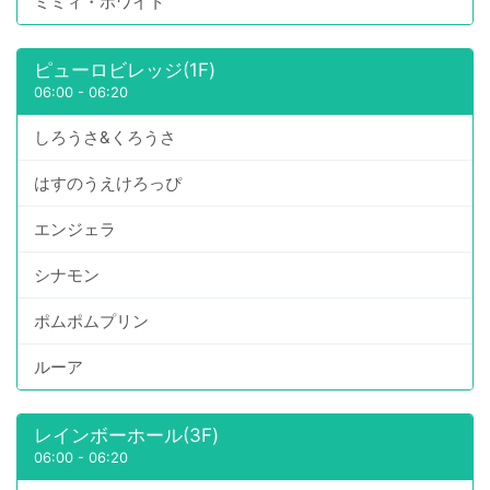
ミミィ・ホワイト
ピューロビレッジ(1F)
06:00
-
06:20
しろうさ&くろうさ
はすのうえけろっぴ
エンジェラ
シナモン
ポムポムプリン
ルーア
レインボーホール(3F)
06:00
-
06:20